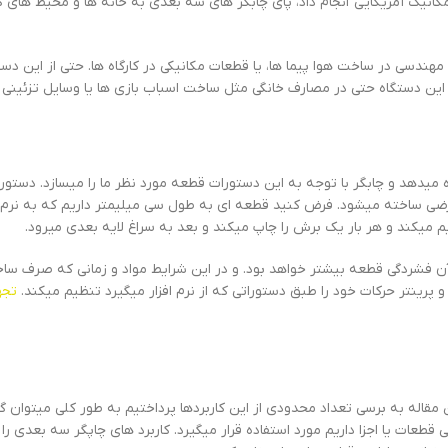
در سال ۲۰۰۵ با ابداعی که یک مهندس مکانیک آمریکایی انجام داد، پای چابگر های سه بعدی به خانه ها و محیط
ندسی در ساخت هوا پیما ها، یا قطعات مکانیکی در کارگاه ها. حتی از این دس
ین دستگاه حتی در مصارف خانگی مثل ساخت اسباب بازی ها یا وسایل تزئینی کار
یدهد و چابگر با توجه به این دستورات قطعه مورد نظر ما را میسازد. دستورا
رضی ساخته میشود. فرض کنید قطعه ای به طول سی میلیمتر داریم که به نرم 
یکند و هر بار یک برش را چاپ میکند و بعد به سراغ لایه بعدی میرود.
 آن فشردگی قطعه بیشتر خواهد بود. و در این شرایط مواد و زمانی که صرف س
 پرینتر حرکات خود را طبق دستوراتی که از نرم افزار میگیرد تنظیم میکند.
مقاله به برسی تعداد محدودی از این کاربردها پرداختیم به طور کلی میتوان 
عات یا اجزا داریم مورد استفاده قرار میگیرد. کاربرد های چاپگر سه بعدی را