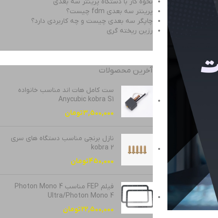
نحوه کار با دستگاه پرینتر سه بعدی
پرینتر سه بعدی fdm چیست؟
چاپگر سه بعدی چیست و چه کاربردی دارد؟
رزین ریخته گری
آخرین محصولات
ست کامل هات اند مناسب خانواده
Anycubic kobra S1
3,500,000
تومان
نازل برنجی مناسب دستگاه های سری
kobra 2
450,000
تومان
فیلم FEP مناسب Photon Mono 4
Ultra/Photon Mono 4
22,500,000
تومان