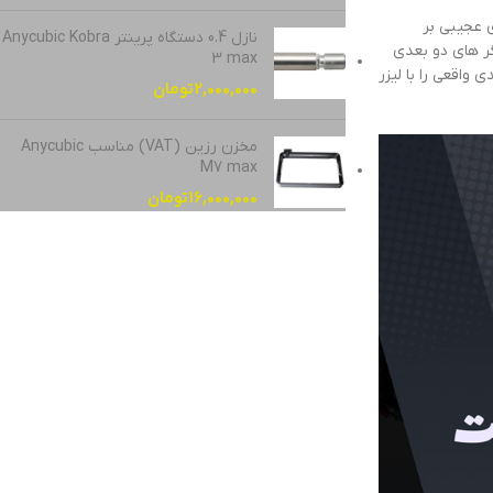
ی عجیبی بر
نازل 0.4 دستگاه پرینتر Anycubic Kobra
بگر های دو بعدی
3 max
واقعی را با لیزر
2,000,000
تومان
مخزن رزین (VAT) مناسب Anycubic
M7 max
16,000,000
تومان