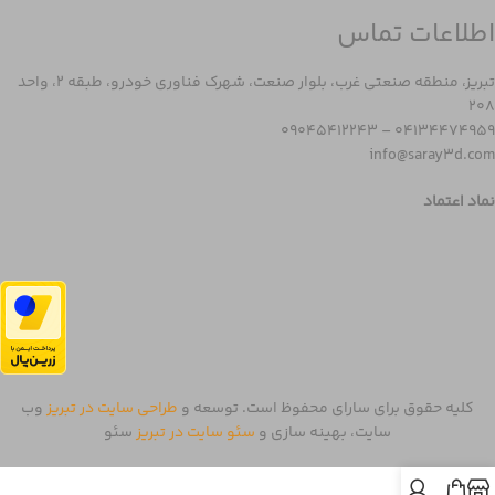
اطلاعات تماس
تبریز، منطقه صنعتی غرب، بلوار صنعت، شهرک فناوری خودرو، طبقه 2، واحد
208
04134474959 – 09045412243
info@saray3d.com
نماد اعتماد
کلیه حقوق برای سارای محفوظ است. توسعه و
طراحی سایت در تبریز
وب
سایت، بهینه سازی و
سئو سایت در تبریز
سئو